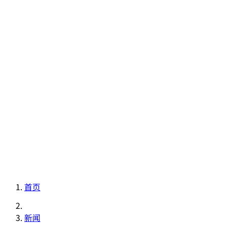
EVENT
FOOD
GUIDE
INFORMATION
RESERVATION
首页
新闻