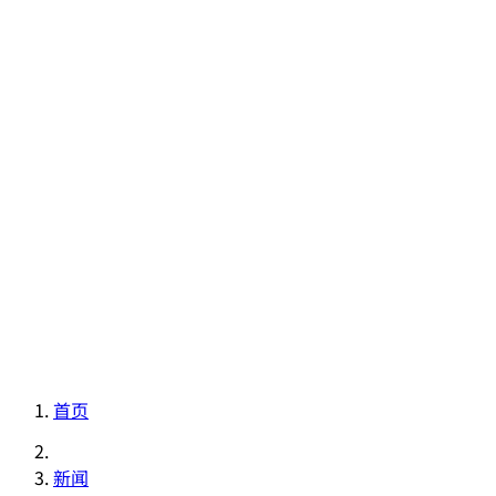
EVENT
FOOD
GUIDE
INFORMATION
RESERVATION
首页
新闻